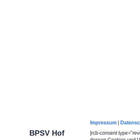
Impressum
|
Datensc
BPSV Hof
[rcb-consent type="rev
dessen Cookies und Ve