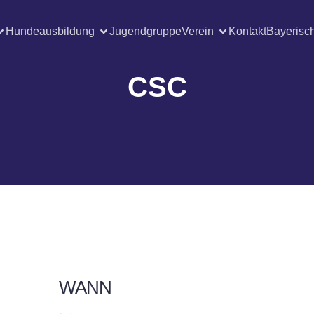
Hundeausbildung
Jugendgruppe
Verein
Kontakt
Bayerisc
CSC
WANN