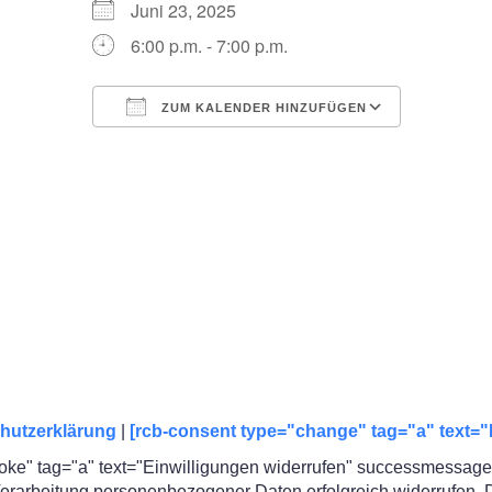
Juni 23, 2025
6:00 p.m. - 7:00 p.m.
ZUM KALENDER HINZUFÜGEN
ICS herunterladen
Google Kalender
iCalendar
Office 365
Outlook Live
hutzerklärung
|
[rcb-consent type="change" tag="a" text="
oke" tag="a" text="Einwilligungen widerrufen" successmessage=
rarbeitung personenbezogener Daten erfolgreich widerrufen. Die