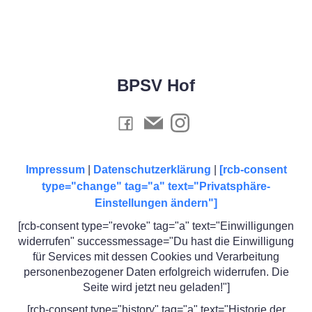
BPSV Hof
Impressum
|
Datenschutzerklärung
|
[rcb-consent
type="change" tag="a" text="Privatsphäre-
Einstellungen ändern"]
[rcb-consent type="revoke" tag="a" text="Einwilligungen
widerrufen" successmessage="Du hast die Einwilligung
für Services mit dessen Cookies und Verarbeitung
personenbezogener Daten erfolgreich widerrufen. Die
Seite wird jetzt neu geladen!"]
[rcb-consent type="history" tag="a" text="Historie der