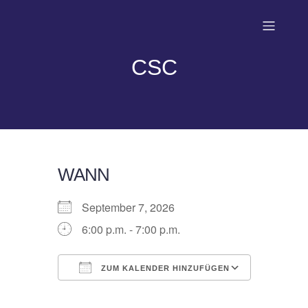
CSC
WANN
September 7, 2026
6:00 p.m. - 7:00 p.m.
ZUM KALENDER HINZUFÜGEN
ICS herunterladen
Google Kalender
iCalendar
Office 365
Outlook Live