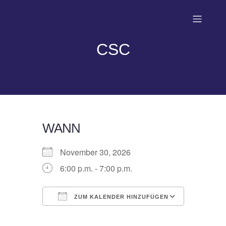
CSC
WANN
November 30, 2026
6:00 p.m. - 7:00 p.m.
ZUM KALENDER HINZUFÜGEN
ICS herunterladen
Google Kalender
iCalendar
Office 365
Outlook Live