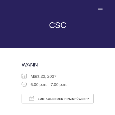
CSC
WANN
März 22, 2027
6:00 p.m. - 7:00 p.m.
ZUM KALENDER HINZUFÜGEN
ICS herunterladen
Google 