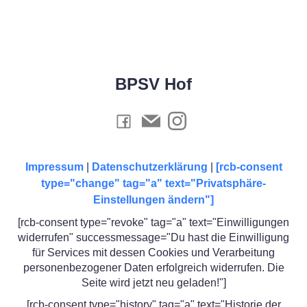
BPSV Hof
Impressum
|
Datenschutzerklärung
|
[rcb-consent
type="change" tag="a" text="Privatsphäre-
Einstellungen ändern"]
[rcb-consent type="revoke" tag="a" text="Einwilligungen
widerrufen" successmessage="Du hast die Einwilligung
für Services mit dessen Cookies und Verarbeitung
personenbezogener Daten erfolgreich widerrufen. Die
Seite wird jetzt neu geladen!"]
[rcb-consent type="history" tag="a" text="Historie der