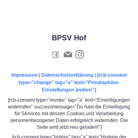
BPSV Hof
Impressum
|
Datenschutzerklärung
|
[rcb-consent
type="change" tag="a" text="Privatsphäre-
Einstellungen ändern"]
[rcb-consent type="revoke" tag="a" text="Einwilligungen
widerrufen" successmessage="Du hast die Einwilligung
für Services mit dessen Cookies und Verarbeitung
personenbezogener Daten erfolgreich widerrufen. Die
Seite wird jetzt neu geladen!"]
[rcb-consent type="history" tag="a" text="Historie der