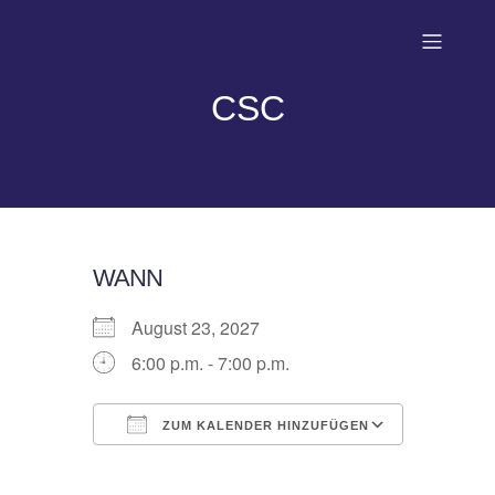
CSC
WANN
August 23, 2027
6:00 p.m. - 7:00 p.m.
ZUM KALENDER HINZUFÜGEN
ICS herunterladen
Google 