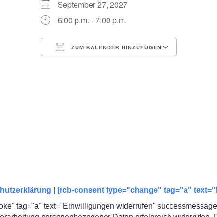
September 27, 2027
6:00 p.m. - 7:00 p.m.
ZUM KALENDER HINZUFÜGEN
ICS herunterladen
Google Kalender
iCalendar
Office 365
Outlook Live
hutzerklärung
|
[rcb-consent type="change" tag="a" text="
oke" tag="a" text="Einwilligungen widerrufen" successmessage=
rarbeitung personenbezogener Daten erfolgreich widerrufen. Die