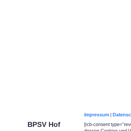
Impressum
|
Datensc
BPSV Hof
[rcb-consent type="rev
dessen Cookies und Ve