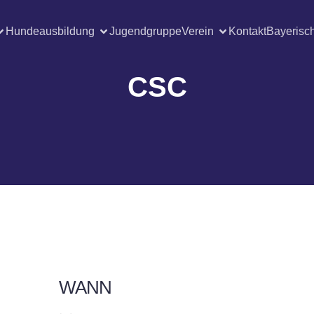
Hundeausbildung
Jugendgruppe
Verein
Kontakt
Bayerisc
CSC
WANN