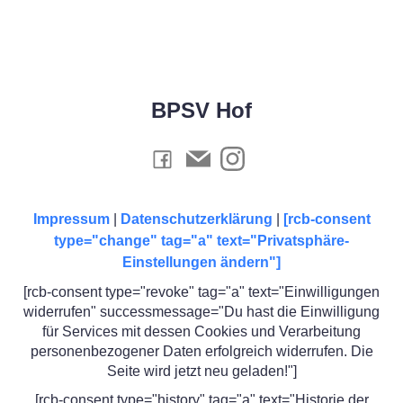
BPSV Hof
Impressum
|
Datenschutzerklärung
|
[rcb-consent
type="change" tag="a" text="Privatsphäre-
Einstellungen ändern"]
[rcb-consent type="revoke" tag="a" text="Einwilligungen
widerrufen" successmessage="Du hast die Einwilligung
für Services mit dessen Cookies und Verarbeitung
personenbezogener Daten erfolgreich widerrufen. Die
Seite wird jetzt neu geladen!"]
[rcb-consent type="history" tag="a" text="Historie der