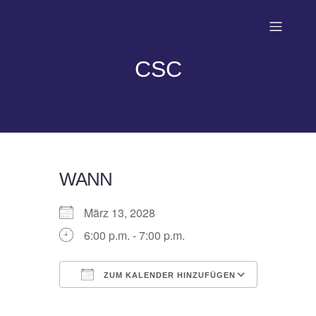
CSC
WANN
März 13, 2028
6:00 p.m. - 7:00 p.m.
ZUM KALENDER HINZUFÜGEN
ICS herunterladen
Google Kalender
iCalendar
Office 365
Outlook Live