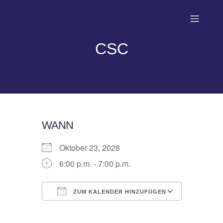
CSC
WANN
Oktober 23, 2028
6:00 p.m. - 7:00 p.m.
ZUM KALENDER HINZUFÜGEN
ICS herunterladen
Google 