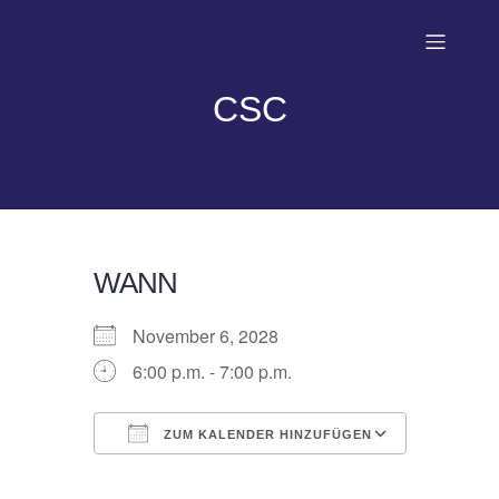
CSC
WANN
November 6, 2028
6:00 p.m. - 7:00 p.m.
ZUM KALENDER HINZUFÜGEN
ICS herunterladen
Google Kalender
iCalendar
Office 365
Outlook Live