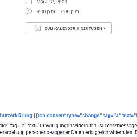
März 12, 2029
6:00 p.m. - 7:00 p.m.
ZUM KALENDER HINZUFÜGEN
ICS herunterladen
Google 
hutzerklärung
|
[rcb-consent type="change" tag="a" text="
oke" tag="a" text="Einwilligungen widerrufen" successmessage=
rarbeitung personenbezogener Daten erfolgreich widerrufen. Die