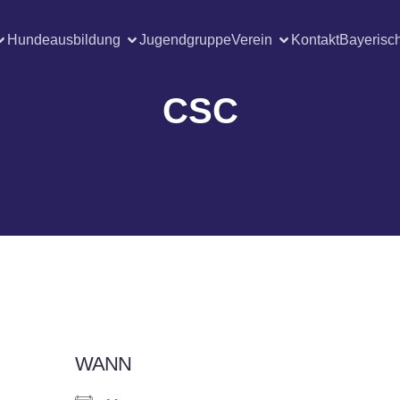
Hundeausbildung
Jugendgruppe
Verein
Kontakt
Bayerisc
CSC
WANN