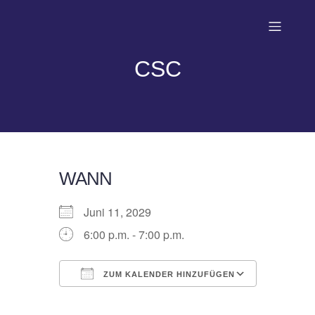
CSC
WANN
Juni 11, 2029
6:00 p.m. - 7:00 p.m.
ZUM KALENDER HINZUFÜGEN
ICS herunterladen
Google Kalender
iCalendar
Office 365
Outlook Live