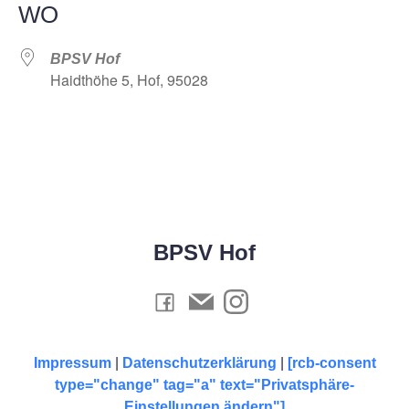
WO
BPSV Hof
Haidthöhe 5, Hof, 95028
BPSV Hof
Impressum
|
Datenschutzerklärung
|
[rcb-consent
type="change" tag="a" text="Privatsphäre-
Einstellungen ändern"]