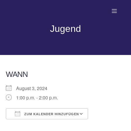
Jugend
WANN
August 3, 2024
1:00 p.m. - 2:00 p.m.
ZUM KALENDER HINZUFÜGEN
ICS herunterladen
Google Kalender
iCalendar
Office 365
Outlook Live