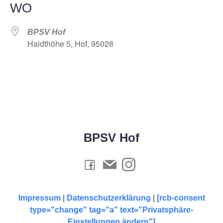
WO
BPSV Hof
Haidthöhe 5, Hof, 95028
BPSV Hof
Impressum
|
Datenschutzerklärung
|
[rcb-consent
type="change" tag="a" text="Privatsphäre-
Einstellungen ändern"]