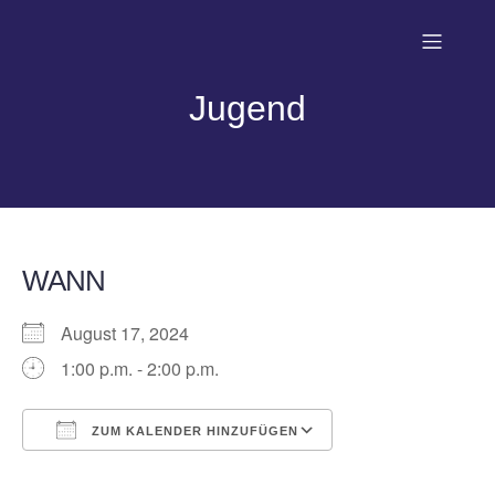
Jugend
WANN
August 17, 2024
1:00 p.m. - 2:00 p.m.
ZUM KALENDER HINZUFÜGEN
ICS herunterladen
Google Kalender
iCalendar
Office 365
Outlook Live