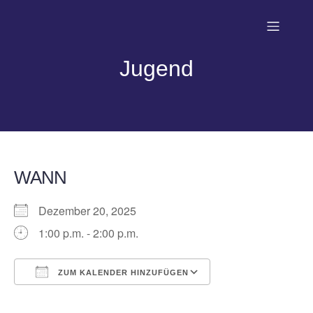
Jugend
WANN
Dezember 20, 2025
1:00 p.m. - 2:00 p.m.
ZUM KALENDER HINZUFÜGEN
ICS herunterladen
Google Kalender
iCalendar
Office 365
Outlook Live