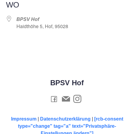
WO
BPSV Hof
Haidthöhe 5, Hof, 95028
BPSV Hof
Impressum
|
Datenschutzerklärung
|
[rcb-consent
type="change" tag="a" text="Privatsphäre-
Einstellungen ändern"]