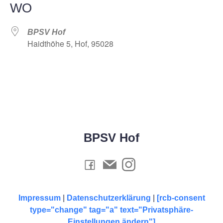
WO
BPSV Hof
Haidthöhe 5, Hof, 95028
BPSV Hof
Impressum
|
Datenschutzerklärung
|
[rcb-consent
type="change" tag="a" text="Privatsphäre-
Einstellungen ändern"]