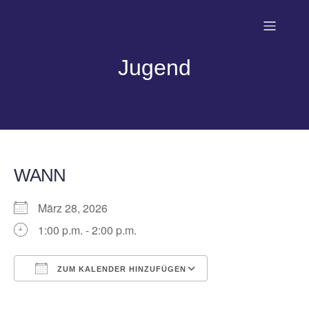
Jugend
WANN
März 28, 2026
1:00 p.m. - 2:00 p.m.
ZUM KALENDER HINZUFÜGEN
ICS herunterladen
Google Kalender
iCalendar
Office 365
Outlook Live