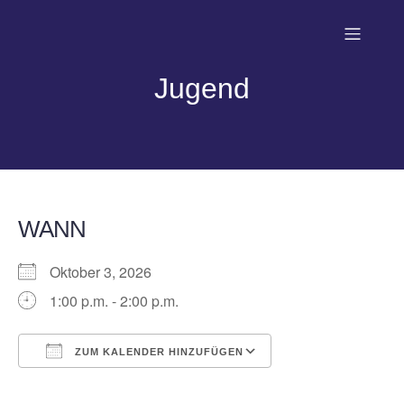
Jugend
WANN
Oktober 3, 2026
1:00 p.m. - 2:00 p.m.
ZUM KALENDER HINZUFÜGEN
ICS herunterladen
Google Kalender
iCalendar
Office 365
Outlook Live