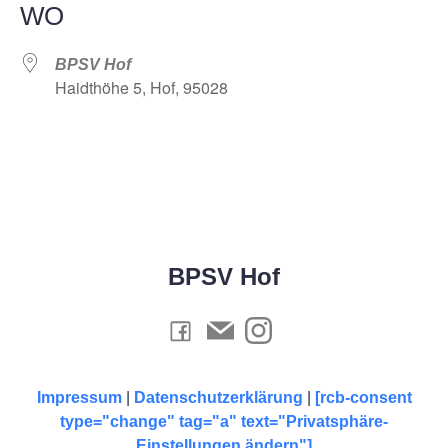
WO
BPSV Hof
Haidthöhe 5, Hof, 95028
BPSV Hof
Impressum
|
Datenschutzerklärung
|
[rcb-consent
type="change" tag="a" text="Privatsphäre-
Einstellungen ändern"]