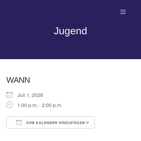
Jugend
WANN
Juli 1, 2028
1:00 p.m. - 2:00 p.m.
ZUM KALENDER HINZUFÜGEN
ICS herunterladen
Google Kalender
iCalendar
Office 365
Outlook Live