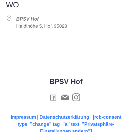
WO
BPSV Hof
Haidthöhe 5, Hof, 95028
BPSV Hof
Impressum
|
Datenschutzerklärung
|
[rcb-consent
type="change" tag="a" text="Privatsphäre-
Einstellungen ändern"]