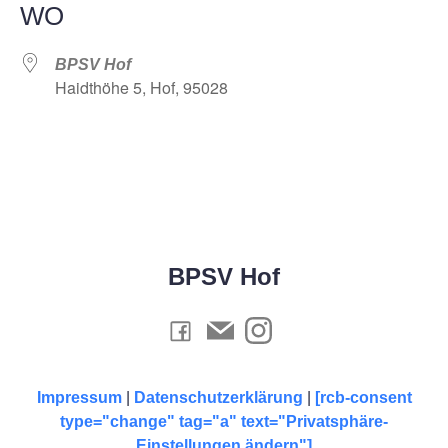
WO
BPSV Hof
Haidthöhe 5, Hof, 95028
BPSV Hof
Impressum
|
Datenschutzerklärung
|
[rcb-consent
type="change" tag="a" text="Privatsphäre-
Einstellungen ändern"]