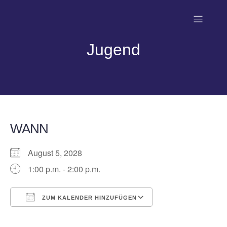
Jugend
WANN
August 5, 2028
1:00 p.m. - 2:00 p.m.
ZUM KALENDER HINZUFÜGEN
ICS herunterladen
Google Kalender
iCalendar
Office 365
Outlook Live