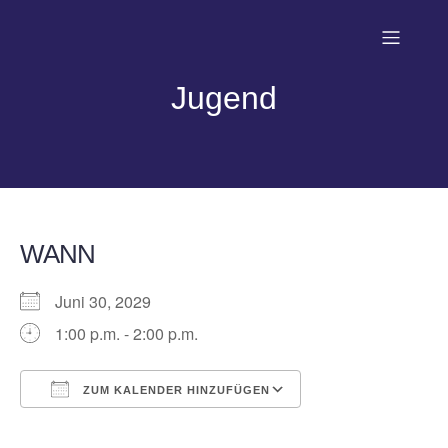
Jugend
WANN
Juni 30, 2029
1:00 p.m. - 2:00 p.m.
ZUM KALENDER HINZUFÜGEN
ICS herunterladen
Google Kalender
iCalendar
Office 365
Outlook Live