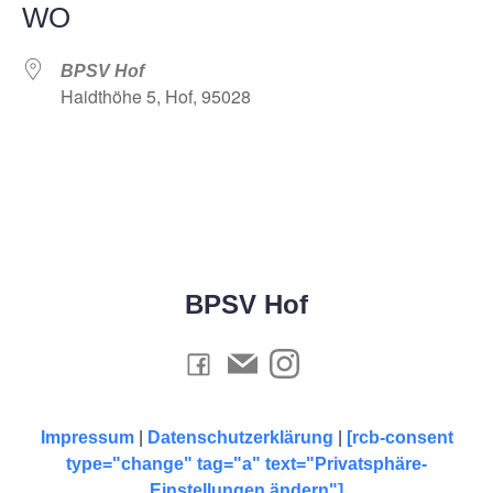
WO
BPSV Hof
Haidthöhe 5, Hof, 95028
BPSV Hof
Impressum
|
Datenschutzerklärung
|
[rcb-consent
type="change" tag="a" text="Privatsphäre-
Einstellungen ändern"]