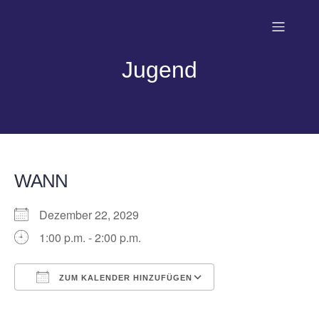
Jugend
WANN
Dezember 22, 2029
1:00 p.m. - 2:00 p.m.
ZUM KALENDER HINZUFÜGEN
ICS herunterladen
Google Kalender
iCalendar
Office 365
Outlook Live