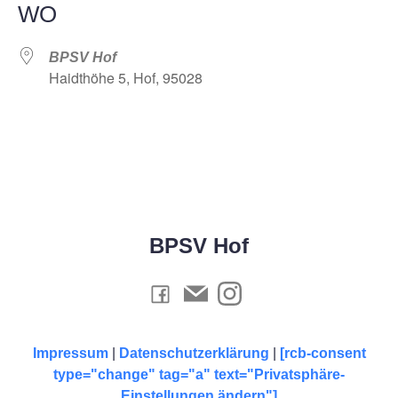
WO
BPSV Hof
Haidthöhe 5, Hof, 95028
BPSV Hof
Impressum
|
Datenschutzerklärung
|
[rcb-consent
type="change" tag="a" text="Privatsphäre-
Einstellungen ändern"]