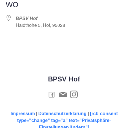
WO
BPSV Hof
Haidthöhe 5, Hof, 95028
BPSV Hof
Impressum
|
Datenschutzerklärung
|
[rcb-consent
type="change" tag="a" text="Privatsphäre-
Einstellungen ändern"]