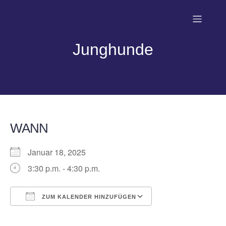
Junghunde
WANN
Januar 18, 2025
3:30 p.m. - 4:30 p.m.
ZUM KALENDER HINZUFÜGEN
ICS herunterladen
Google Kalender
iCalendar
Office 365
Outlook Live