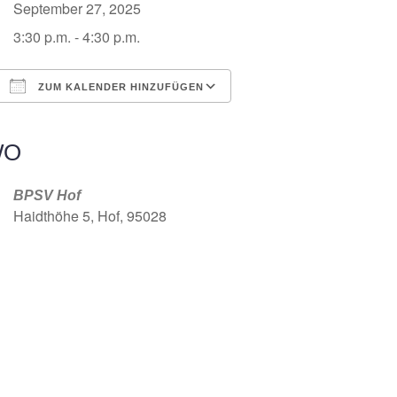
September 27, 2025
3:30 p.m. - 4:30 p.m.
ZUM KALENDER HINZUFÜGEN
ICS herunterladen
Google Kalender
iCalendar
Office 365
Outlook Live
WO
BPSV Hof
Haidthöhe 5, Hof, 95028