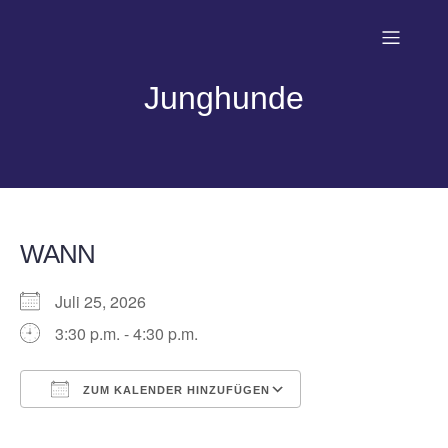
Junghunde
WANN
Juli 25, 2026
3:30 p.m. - 4:30 p.m.
ZUM KALENDER HINZUFÜGEN
ICS herunterladen
Google Kalender
iCalendar
Office 365
Outlook Live