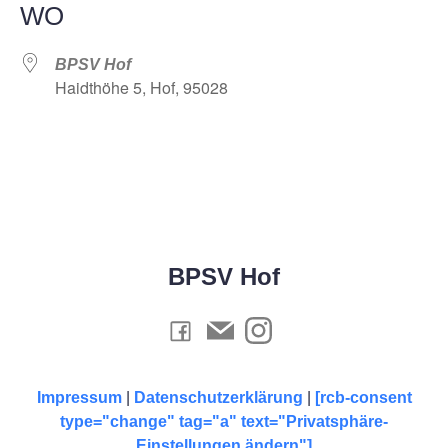
WO
BPSV Hof
Haidthöhe 5, Hof, 95028
BPSV Hof
Impressum
|
Datenschutzerklärung
|
[rcb-consent
type="change" tag="a" text="Privatsphäre-
Einstellungen ändern"]