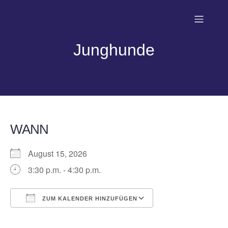
Junghunde
WANN
August 15, 2026
3:30 p.m. - 4:30 p.m.
ZUM KALENDER HINZUFÜGEN
ICS herunterladen
Google Kalender
iCalendar
Office 365
Outlook Live