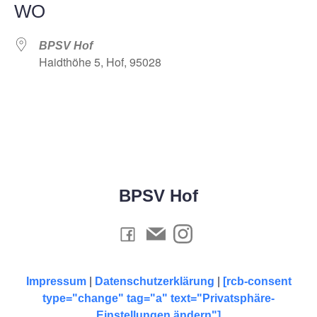
WO
BPSV Hof
Haidthöhe 5, Hof, 95028
BPSV Hof
Impressum
|
Datenschutzerklärung
|
[rcb-consent
type="change" tag="a" text="Privatsphäre-
Einstellungen ändern"]