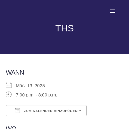
THS
WANN
März 13, 2025
7:00 p.m. - 8:00 p.m.
ZUM KALENDER HINZUFÜGEN
ICS herunterladen
Google Kalender
WO