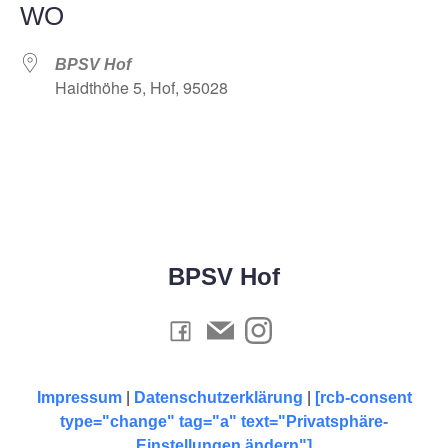
WO
BPSV Hof
Haidthöhe 5, Hof, 95028
BPSV Hof
Impressum
|
Datenschutzerklärung
|
[rcb-consent
type="change" tag="a" text="Privatsphäre-
Einstellungen ändern"]