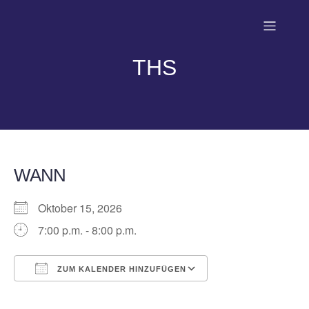
THS
WANN
Oktober 15, 2026
7:00 p.m. - 8:00 p.m.
ZUM KALENDER HINZUFÜGEN
ICS herunterladen
Google Kalender
iCalendar
Office 365
Outlook Live