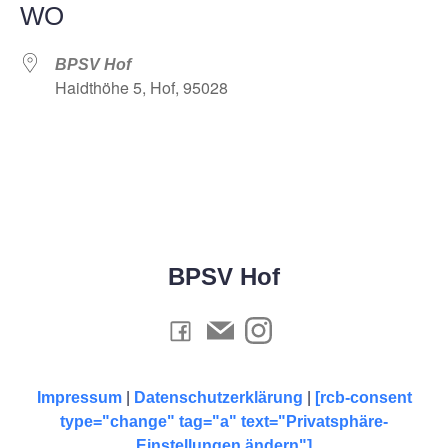
WO
BPSV Hof
Haidthöhe 5, Hof, 95028
BPSV Hof
Impressum
|
Datenschutzerklärung
|
[rcb-consent
type="change" tag="a" text="Privatsphäre-
Einstellungen ändern"]