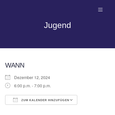
Jugend
WANN
Dezember 12, 2024
6:00 p.m. - 7:00 p.m.
ZUM KALENDER HINZUFÜGEN
ICS herunterladen
Google Kalender
iCalendar
Office 365
Outlook Live