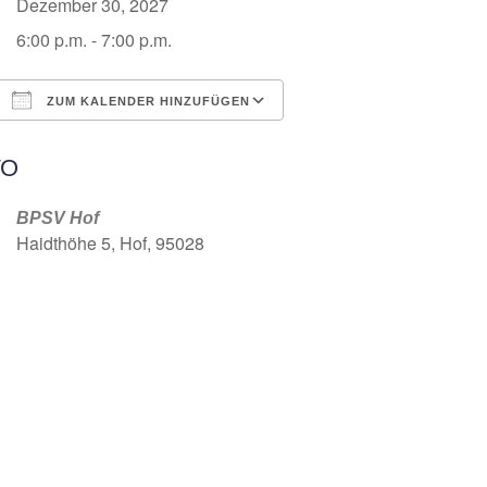
Dezember 30, 2027
6:00 p.m. - 7:00 p.m.
ZUM KALENDER HINZUFÜGEN
ICS herunterladen
Google Kalender
O
BPSV Hof
Haidthöhe 5, Hof, 95028