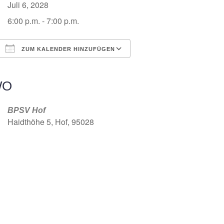
Juli 6, 2028
6:00 p.m. - 7:00 p.m.
ZUM KALENDER HINZUFÜGEN
ICS herunterladen
Google Kalender
iCalendar
Office 365
Outlook Live
WO
BPSV Hof
Haidthöhe 5, Hof, 95028