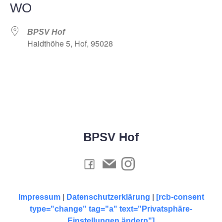
WO
BPSV Hof
Haidthöhe 5, Hof, 95028
BPSV Hof
Impressum
|
Datenschutzerklärung
|
[rcb-consent
type="change" tag="a" text="Privatsphäre-
Einstellungen ändern"]