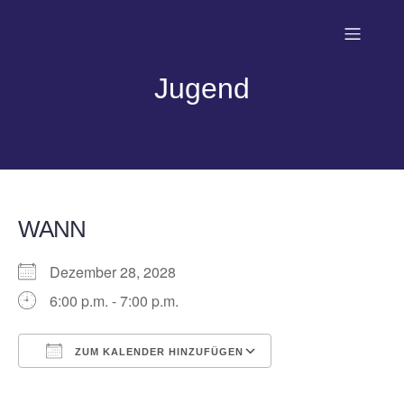
Jugend
WANN
Dezember 28, 2028
6:00 p.m. - 7:00 p.m.
ZUM KALENDER HINZUFÜGEN
ICS herunterladen
Google Kalender
iCalendar
Office 365
Outlook Live