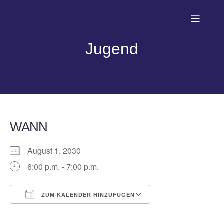
Jugend
WANN
August 1, 2030
6:00 p.m. - 7:00 p.m.
ZUM KALENDER HINZUFÜGEN
ICS herunterladen
Google Kalender
iCalendar
Office 365
Outlook Live