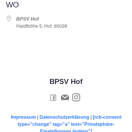
WO
BPSV Hof
Haidthöhe 5, Hof, 95028
BPSV Hof
Impressum
|
Datenschutzerklärung
|
[rcb-consent
type="change" tag="a" text="Privatsphäre-
Einstellungen ändern"]