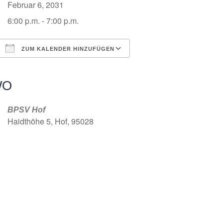
Februar 6, 2031
6:00 p.m. - 7:00 p.m.
ZUM KALENDER HINZUFÜGEN
ICS herunterladen
Google Kalender
iCalendar
Office 365
Outlook Live
WO
BPSV Hof
Haidthöhe 5, Hof, 95028