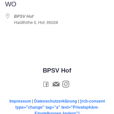
WO
BPSV Hof
Haidthöhe 5, Hof, 95028
BPSV Hof
Impressum
|
Datenschutzerklärung
|
[rcb-consent
type="change" tag="a" text="Privatsphäre-
Einstellungen ändern"]