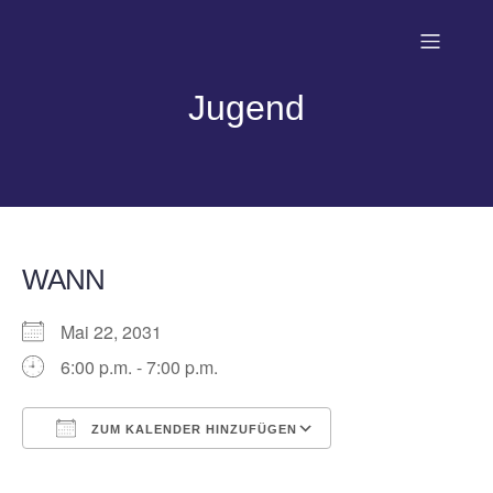
Jugend
WANN
Mai 22, 2031
6:00 p.m. - 7:00 p.m.
ZUM KALENDER HINZUFÜGEN
ICS herunterladen
Google Kalender
iCalendar
Office 365
Outlook Live