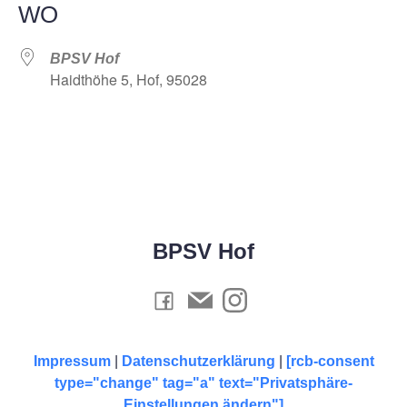
WO
BPSV Hof
Haidthöhe 5, Hof, 95028
BPSV Hof
Impressum
|
Datenschutzerklärung
|
[rcb-consent
type="change" tag="a" text="Privatsphäre-
Einstellungen ändern"]