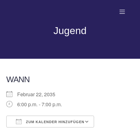
Jugend
WANN
Februar 22, 2035
6:00 p.m. - 7:00 p.m.
ZUM KALENDER HINZUFÜGEN
ICS herunterladen
Google Kalender
iCalendar
Office 365
Outlook Live