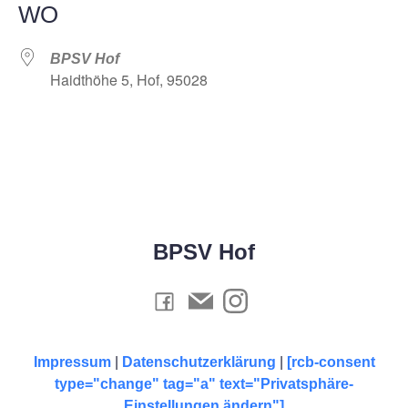
WO
BPSV Hof
Haidthöhe 5, Hof, 95028
BPSV Hof
Impressum
|
Datenschutzerklärung
|
[rcb-consent
type="change" tag="a" text="Privatsphäre-
Einstellungen ändern"]