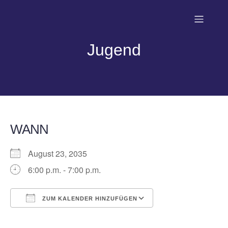
Jugend
WANN
August 23, 2035
6:00 p.m. - 7:00 p.m.
ZUM KALENDER HINZUFÜGEN
ICS herunterladen
Google Kalender
iCalendar
Office 365
Outlook Live