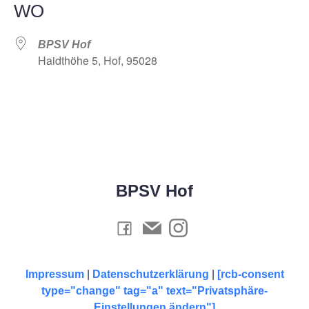
WO
BPSV Hof
Haidthöhe 5, Hof, 95028
BPSV Hof
Impressum
|
Datenschutzerklärung
|
[rcb-consent
type="change" tag="a" text="Privatsphäre-
Einstellungen ändern"]