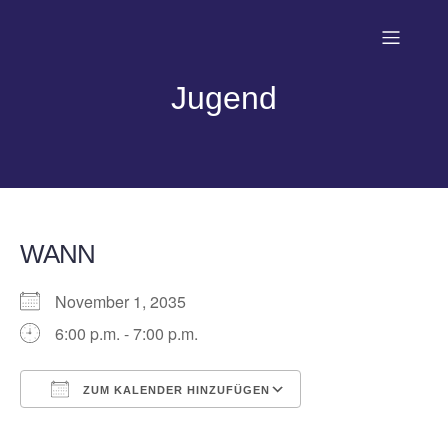
Jugend
WANN
November 1, 2035
6:00 p.m. - 7:00 p.m.
ZUM KALENDER HINZUFÜGEN
ICS herunterladen
Google Kalender
iCalendar
Office 365
Outlook Live