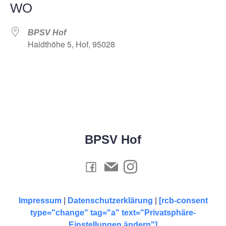
WO
BPSV Hof
Haidthöhe 5, Hof, 95028
BPSV Hof
Impressum
|
Datenschutzerklärung
|
[rcb-consent
type="change" tag="a" text="Privatsphäre-
Einstellungen ändern"]