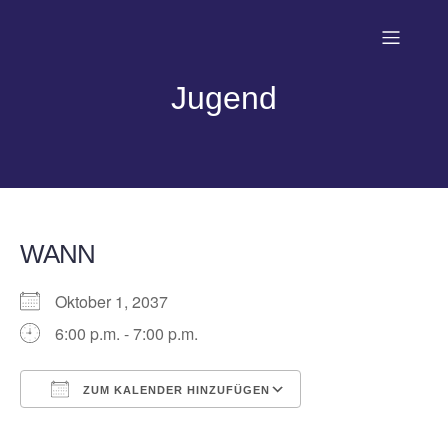
Jugend
WANN
Oktober 1, 2037
6:00 p.m. - 7:00 p.m.
ZUM KALENDER HINZUFÜGEN
ICS herunterladen
Google Kalender
iCalendar
Office 365
Outlook Live