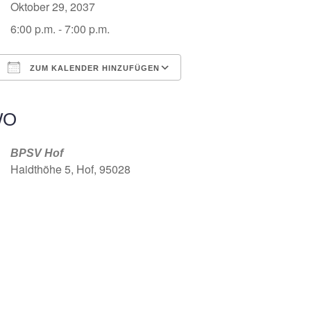
Oktober 29, 2037
6:00 p.m. - 7:00 p.m.
ZUM KALENDER HINZUFÜGEN
ICS herunterladen
Google Kalender
iCalendar
Office 365
Outlook Live
WO
BPSV Hof
Haidthöhe 5, Hof, 95028