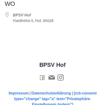
WO
BPSV Hof
Haidthöhe 5, Hof, 95028
BPSV Hof
Impressum
|
Datenschutzerklärung
|
[rcb-consent
type="change" tag="a" text="Privatsphäre-
Einstellungen ändern"]