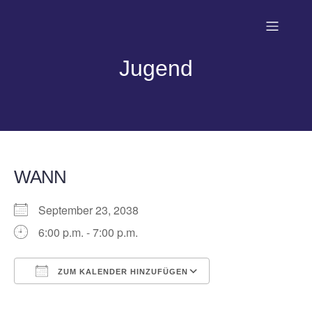
Jugend
WANN
September 23, 2038
6:00 p.m. - 7:00 p.m.
ZUM KALENDER HINZUFÜGEN
ICS herunterladen
Google Kalender
iCalendar
Office 365
Outlook Live