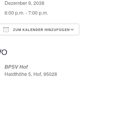
Dezember 9, 2038
6:00 p.m. - 7:00 p.m.
ZUM KALENDER HINZUFÜGEN
ICS herunterladen
Google Kalender
iCalendar
Office 365
Outlook Live
WO
BPSV Hof
Haidthöhe 5, Hof, 95028