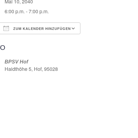
Mai 10, 2040
6:00 p.m. - 7:00 p.m.
ZUM KALENDER HINZUFÜGEN
ICS herunterladen
Google Kalender
O
BPSV Hof
Haidthöhe 5, Hof, 95028