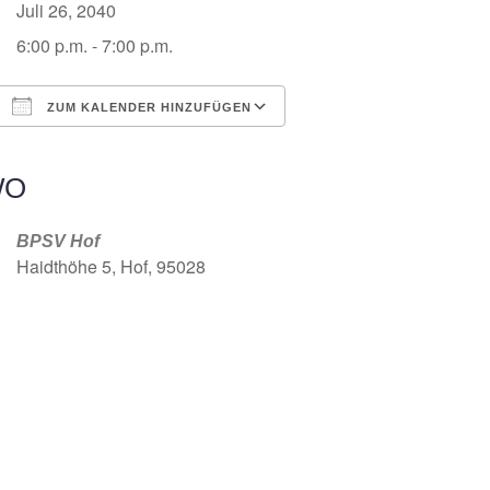
Juli 26, 2040
6:00 p.m. - 7:00 p.m.
ZUM KALENDER HINZUFÜGEN
ICS herunterladen
Google Kalender
iCalendar
Office 365
Outlook Live
WO
BPSV Hof
Haidthöhe 5, Hof, 95028