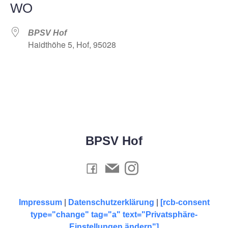
WO
BPSV Hof
Haidthöhe 5, Hof, 95028
BPSV Hof
Impressum
|
Datenschutzerklärung
|
[rcb-consent
type="change" tag="a" text="Privatsphäre-
Einstellungen ändern"]