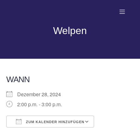
Welpen
WANN
Dezember 28, 2024
2:00 p.m. - 3:00 p.m.
ZUM KALENDER HINZUFÜGEN
ICS herunterladen
Google Kalender
iCalendar
Office 365
Outlook Live