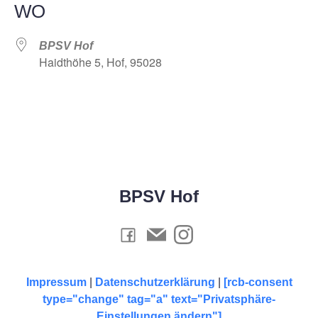
WO
BPSV Hof
Haidthöhe 5, Hof, 95028
BPSV Hof
Impressum
|
Datenschutzerklärung
|
[rcb-consent
type="change" tag="a" text="Privatsphäre-
Einstellungen ändern"]