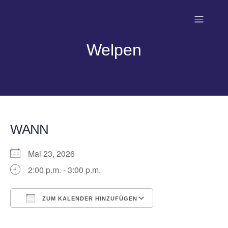
Welpen
WANN
Mai 23, 2026
2:00 p.m. - 3:00 p.m.
ZUM KALENDER HINZUFÜGEN
ICS herunterladen
Google Kalender
iCalendar
Office 365
Outlook Live